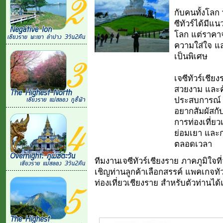
กับคนทั้งโลก 
ซีทัวร์ได้มีแน
โลก แต่ราคาจ
ความใส่ใจ แ
เป็นพิเศษ
เจซีทัวร์เชีย
สวยงาม และคุ้
ประสบการณ์ อั
อยากสัมผัสก
การท่องเที่ย
ย่อมเยา และกา
ตลอดเวลา
ทีมงานเจซีทัวร์เชียงราย ภาคภูมิใจที
เชิญท่านลูกค้าเลือกสรรค์ แพคเกจทั
ท่องเที่ยวเชียงราย สำหรับตัวท่านได้แ